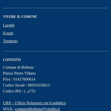
VIVERE IL COMUNE
Luoghi
Eventi
Territorio
CONTATTI
Comune di Bellona
Piazza Pietro Villano
P.iva : 01417600614
Codice fiscale : 80010330613
Codice IPA : c_a755
URP – Ufficio Relazioni con il pubblico
MAIL:
comunedibellona@virgilio.it