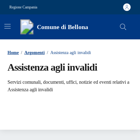
Vai ai contenuti
Vai al footer
Regione Campania
Comune di Bellona
Contenuti in evidenza
Home
/
Argomenti
/
Assistenza agli invalidi
Assistenza agli invalidi
Dettagli dell'argomento
Servizi comunali, documenti, uffici, notizie ed eventi relativi a
Assistenza agli invalidi