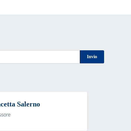
Invio
cetta Salerno
ssore