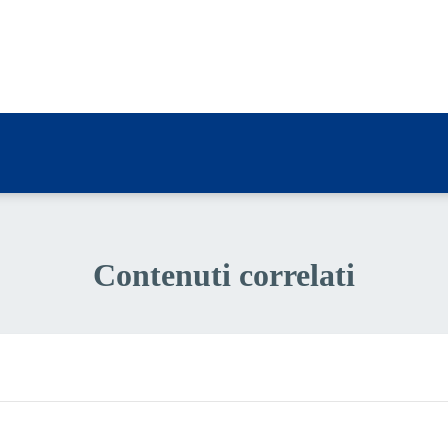
a 3 stelle su 5
a 2 stelle su 5
a 1 stelle su 5
Contenuti correlati