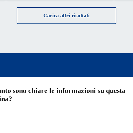
Carica altri risultati
nto sono chiare le informazioni su questa
ina?
a 5 stelle su 5
a 4 stelle su 5