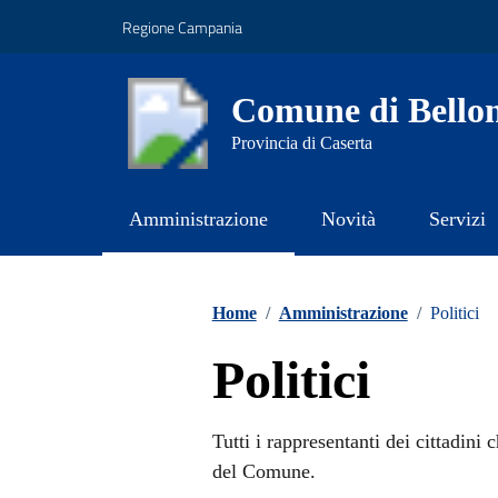
Vai ai contenuti
Vai al footer
Regione Campania
Comune di Bello
Provincia di Caserta
Amministrazione
Novità
Servizi
Contenuti in evidenza
Home
/
Amministrazione
/
Politici
Politici
Tutti i rappresentanti dei cittadini
del Comune.