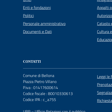
Enti e fondazioni
Appalti p
Politici
Autorizza
Personale amministrativo
Catasto e
Documenti e Dati
Cultura 
Educazio
CONTATTI
Comune di Bellona
Leggi le
Piazza Pietro Villano
Prenota
P.iva : 01417600614
Segnalazi
Codice fiscale : 80010330613
Codice IPA : c_a755
Richiest
URP – Ufficio Relazioni con il pubblico