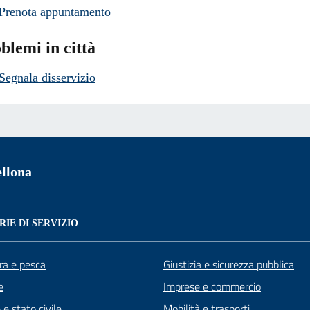
Prenota appuntamento
blemi in città
Segnala disservizio
llona
IE DI SERVIZIO
ra e pesca
Giustizia e sicurezza pubblica
e
Imprese e commercio
e stato civile
Mobilità e trasporti