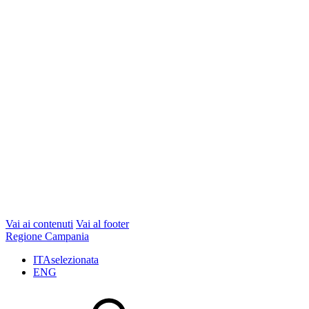
Vai ai contenuti
Vai al footer
Regione Campania
ITA
selezionata
ENG