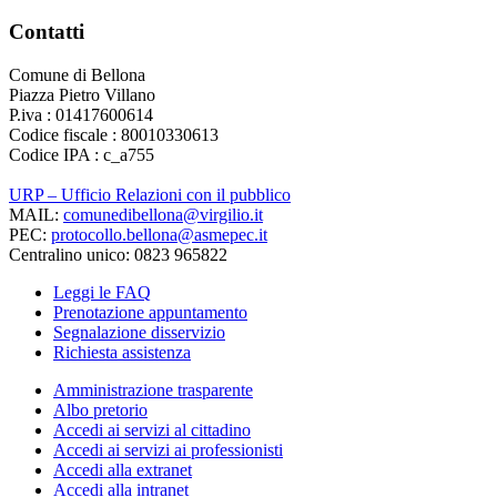
Contatti
Comune di Bellona
Piazza Pietro Villano
P.iva : 01417600614
Codice fiscale : 80010330613
Codice IPA : c_a755
URP – Ufficio Relazioni con il pubblico
MAIL:
comunedibellona@virgilio.it
PEC:
protocollo.bellona@asmepec.it
Centralino unico: 0823 965822
Leggi le FAQ
Prenotazione appuntamento
Segnalazione disservizio
Richiesta assistenza
Amministrazione trasparente
Albo pretorio
Accedi ai servizi al cittadino
Accedi ai servizi ai professionisti
Accedi alla extranet
Accedi alla intranet