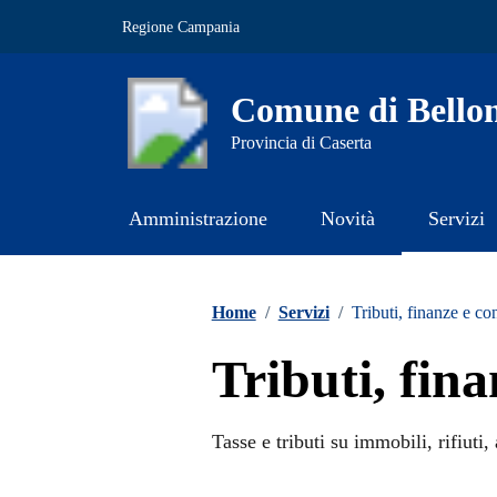
Vai ai contenuti
Vai al footer
Regione Campania
Comune di Bello
Provincia di Caserta
Amministrazione
Novità
Servizi
Contenuti in evidenza
Home
/
Servizi
/
Tributi, finanze e co
Tributi, fin
Tasse e tributi su immobili, rifiuti, 