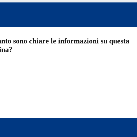
nto sono chiare le informazioni su questa
ina?
a 5 stelle su 5
a 4 stelle su 5
a 3 stelle su 5
a 2 stelle su 5
a 1 stelle su 5