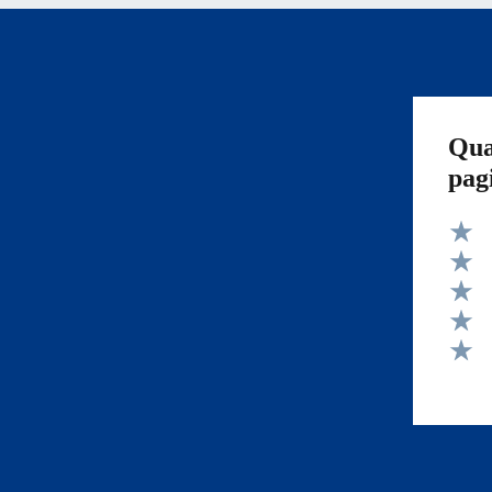
Qua
pag
Valut
Valut
Valut
Valut
Valut