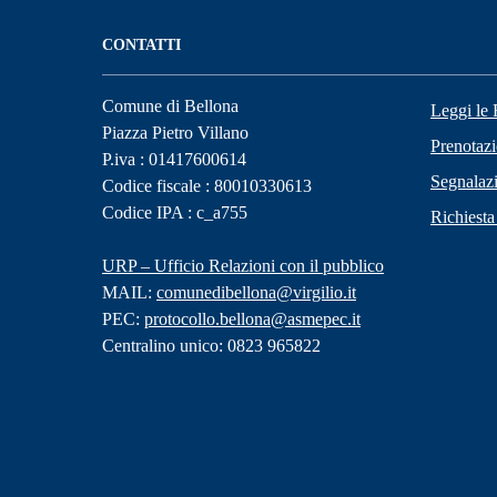
CONTATTI
Comune di Bellona
Leggi le
Piazza Pietro Villano
Prenotaz
P.iva : 01417600614
Segnalazi
Codice fiscale : 80010330613
Codice IPA : c_a755
Richiesta
URP – Ufficio Relazioni con il pubblico
MAIL:
comunedibellona@virgilio.it
PEC:
protocollo.bellona@asmepec.it
Centralino unico: 0823 965822