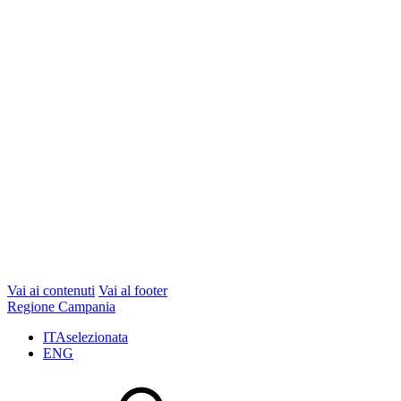
Vai ai contenuti
Vai al footer
Regione Campania
ITA
selezionata
ENG