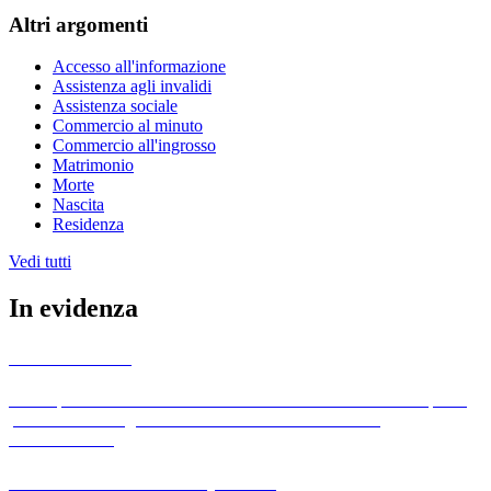
Altri argomenti
Accesso all'informazione
Assistenza agli invalidi
Assistenza sociale
Commercio al minuto
Commercio all'ingrosso
Matrimonio
Morte
Nascita
Residenza
Vedi tutti
In evidenza
Albo Pretorio
L'albo pretorio è uno strumento utilizzato dai comuni italiani per la
pubblicazione degli atti ufficiali e delle comunicazioni
amministrative.
Amministrazione Trasparente