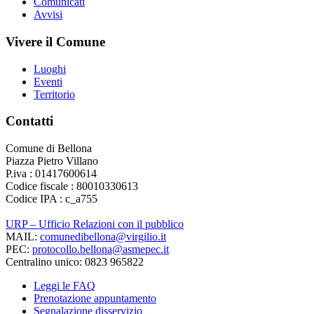
Comunicati
Avvisi
Vivere il Comune
Luoghi
Eventi
Territorio
Contatti
Comune di Bellona
Piazza Pietro Villano
P.iva : 01417600614
Codice fiscale : 80010330613
Codice IPA : c_a755
URP – Ufficio Relazioni con il pubblico
MAIL:
comunedibellona@virgilio.it
PEC:
protocollo.bellona@asmepec.it
Centralino unico: 0823 965822
Leggi le FAQ
Prenotazione appuntamento
Segnalazione disservizio