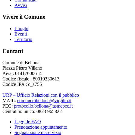
Avvisi
Vivere il Comune
Luoghi
Eventi
Territorio
Contatti
Comune di Bellona
Piazza Pietro Villano
P.iva : 01417600614
Codice fiscale : 80010330613
Codice IPA : c_a755
URP – Ufficio Relazioni con il pubblico
MAIL:
comunedibellona@virgilio.it
PEC:
protocollo.bellona@asmepec.it
Centralino unico: 0823 965822
Leggi le FAQ
Prenotazione appuntamento
Segnalazione disservizio