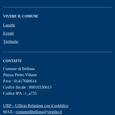
VIVERE IL COMUNE
Luoghi
Eventi
Territorio
CONTATTI
Comune di Bellona
Piazza Pietro Villano
P.iva : 01417600614
Codice fiscale : 80010330613
Codice IPA : c_a755
URP – Ufficio Relazioni con il pubblico
MAIL:
comunedibellona@virgilio.it