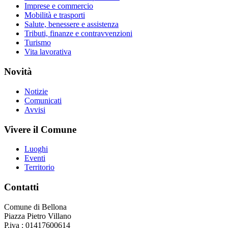
Imprese e commercio
Mobilità e trasporti
Salute, benessere e assistenza
Tributi, finanze e contravvenzioni
Turismo
Vita lavorativa
Novità
Notizie
Comunicati
Avvisi
Vivere il Comune
Luoghi
Eventi
Territorio
Contatti
Comune di Bellona
Piazza Pietro Villano
P.iva : 01417600614