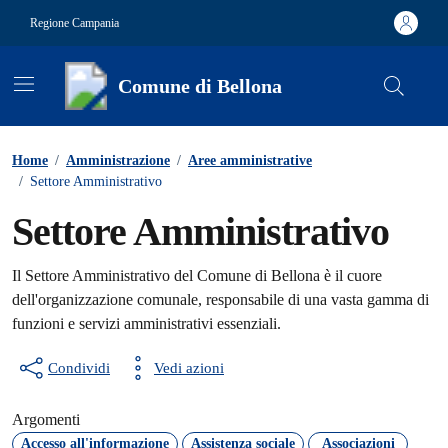
Vai ai contenuti
Vai al footer
Regione Campania
Comune di Bellona
Contenuti in evidenza
Home
/
Amministrazione
/
Aree amministrative
/
Settore Amministrativo
Settore Amministrativo
Il Settore Amministrativo del Comune di Bellona è il cuore
dell'organizzazione comunale, responsabile di una vasta gamma di
funzioni e servizi amministrativi essenziali.
Condividi
Vedi azioni
Argomenti
Accesso all'informazione
Assistenza sociale
Associazioni