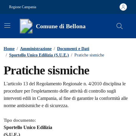
Vai ai contenuti
Vai al footer
Regione Campania
Comune di Bellona
Contenuti in evidenza
Home
/
Amministrazione
/
Documenti e Dati
/
Sportello Unico Edilizia (S.U.E.)
/
Pratiche sismiche
Pratiche sismiche
Dettagli del documento
L'articolo 13 del Regolamento Regionale n. 4/2010 disciplina le
procedure per l'espletamento delle attività di controllo sugli
interventi edili in Campania, al fine di garantire la conformità alle
norme antisismiche e di sicurezza.
Tipo documento:
Sportello Unico Edilizia
(S.U.E.)