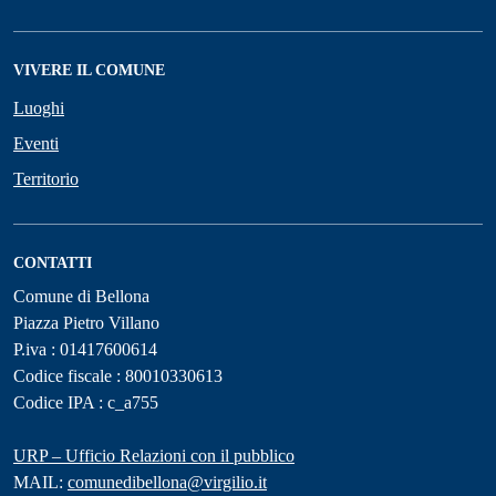
VIVERE IL COMUNE
Luoghi
Eventi
Territorio
CONTATTI
Comune di Bellona
Piazza Pietro Villano
P.iva : 01417600614
Codice fiscale : 80010330613
Codice IPA : c_a755
URP – Ufficio Relazioni con il pubblico
MAIL:
comunedibellona@virgilio.it