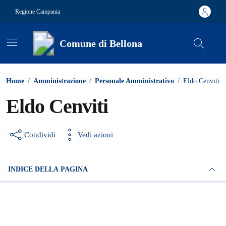
Vai ai contenuti
Vai al footer
Regione Campania
Comune di Bellona
Contenuti in evidenza
Home
/
Amministrazione
/
Personale Amministrativo
/
Eldo Cenviti
Eldo Cenviti
Condividi
Vedi azioni
INDICE DELLA PAGINA