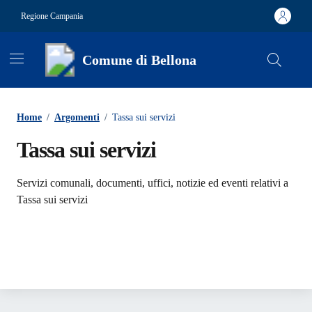
Vai ai contenuti
Vai al footer
Regione Campania
Comune di Bellona
Contenuti in evidenza
Home
/
Argomenti
/
Tassa sui servizi
Tassa sui servizi
Dettagli dell'argomento
Servizi comunali, documenti, uffici, notizie ed eventi relativi a
Tassa sui servizi