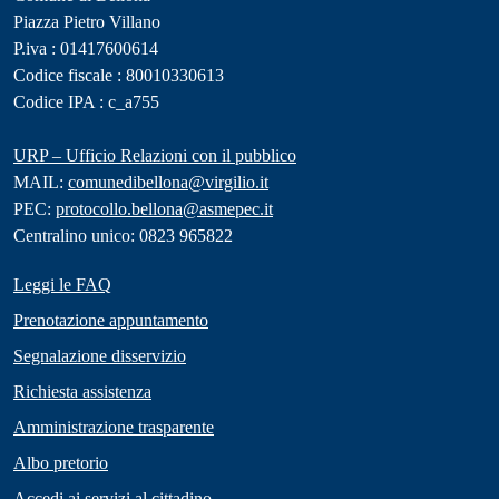
Piazza Pietro Villano
P.iva : 01417600614
Codice fiscale : 80010330613
Codice IPA : c_a755
URP – Ufficio Relazioni con il pubblico
MAIL:
comunedibellona@virgilio.it
PEC:
protocollo.bellona@asmepec.it
Centralino unico: 0823 965822
Leggi le FAQ
Prenotazione appuntamento
Segnalazione disservizio
Richiesta assistenza
Amministrazione trasparente
Albo pretorio
Accedi ai servizi al cittadino