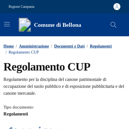
Vai ai contenuti
Vai al footer
Regione Campania
Comune di Bellona
Contenuti in evidenza
Home
/
Amministrazione
/
Documenti e Dati
/
Regolamenti
/
Regolamento CUP
Regolamento CUP
Dettagli del documento
Regolamento per la disciplina del canone patrimoniale di
occupazione del suolo pubblico e di esposizione pubblicitaria e del
canone mercatale.
Tipo documento:
Regolamenti