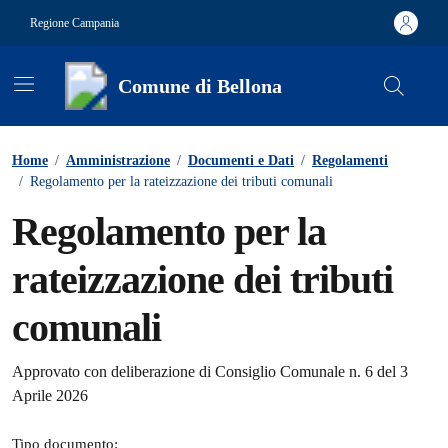
Vai ai contenuti
Vai al footer
Regione Campania
Comune di Bellona
Contenuti in evidenza
Home
/
Amministrazione
/
Documenti e Dati
/
Regolamenti
/
Regolamento per la rateizzazione dei tributi comunali
Regolamento per la
rateizzazione dei tributi
comunali
Dettagli del documento
Approvato con deliberazione di Consiglio Comunale n. 6 del 3
Aprile 2026
Tipo documento: