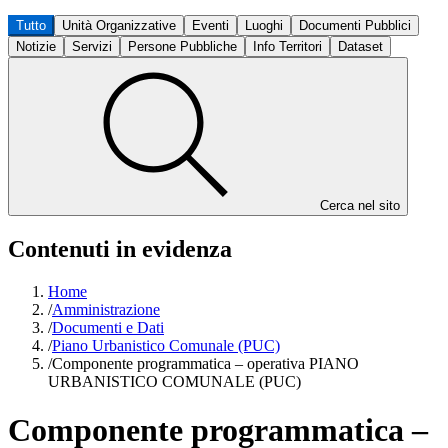
Tutto
Unità Organizzative
Eventi
Luoghi
Documenti Pubblici
Notizie
Servizi
Persone Pubbliche
Info Territori
Dataset
Cerca nel sito
Contenuti in evidenza
Home
/
Amministrazione
/
Documenti e Dati
/
Piano Urbanistico Comunale (PUC)
/
Componente programmatica – operativa PIANO
URBANISTICO COMUNALE (PUC)
Componente programmatica –