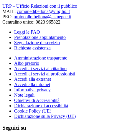
URP – Ufficio Relazioni con il pubblico
MAIL:
comunedibellona@virgilio.it
PEC:
protocollo.bellona@asmepec.it
Centralino unico: 0823 965822
Leggi le FAQ
Prenotazione appuntamento
Segnalazione disservizio
Richiesta assistenza
Amministrazione trasparente
Albo pretorio
Accedi ai servizi al cittadino
Accedi ai servizi ai professionisti
Accedi alla extranet
Accedi alla intranet
Informativa privacy
Note legali
Obiettivi di Accessibilità
Dichiarazione di accessibilità
Cookie Policy (UE)
Dichiarazione sulla Privacy (UE)
Seguici su