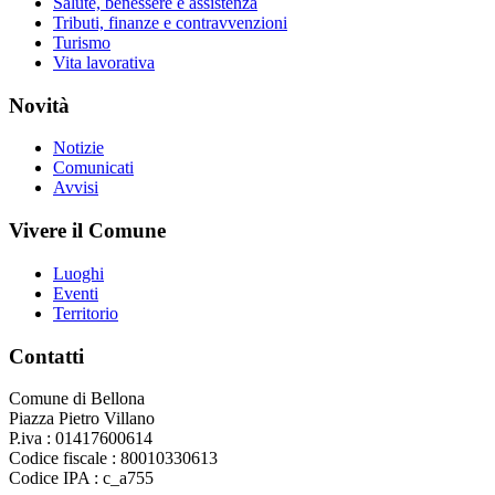
Salute, benessere e assistenza
Tributi, finanze e contravvenzioni
Turismo
Vita lavorativa
Novità
Notizie
Comunicati
Avvisi
Vivere il Comune
Luoghi
Eventi
Territorio
Contatti
Comune di Bellona
Piazza Pietro Villano
P.iva : 01417600614
Codice fiscale : 80010330613
Codice IPA : c_a755