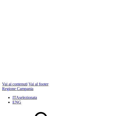
Vai ai contenuti
Vai al footer
Regione Campania
ITA
selezionata
ENG