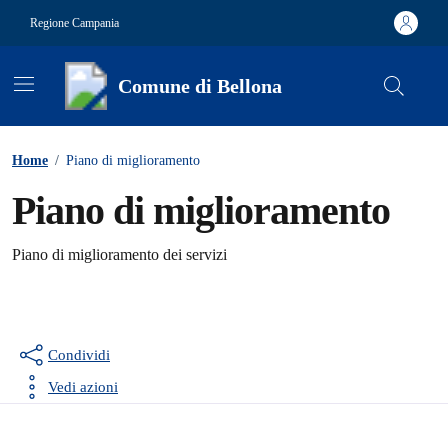
Vai ai contenuti
Vai al footer
Regione Campania
Comune di Bellona
Contenuti in evidenza
Home
/
Piano di miglioramento
Piano di miglioramento
Dettagli della notizia
Piano di miglioramento dei servizi
Condividi
Vedi azioni