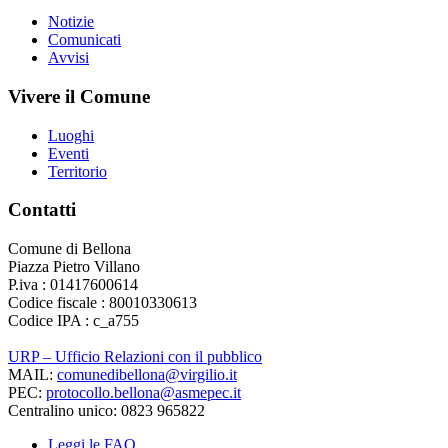
Notizie
Comunicati
Avvisi
Vivere il Comune
Luoghi
Eventi
Territorio
Contatti
Comune di Bellona
Piazza Pietro Villano
P.iva : 01417600614
Codice fiscale : 80010330613
Codice IPA : c_a755
URP – Ufficio Relazioni con il pubblico
MAIL:
comunedibellona@virgilio.it
PEC:
protocollo.bellona@asmepec.it
Centralino unico: 0823 965822
Leggi le FAQ