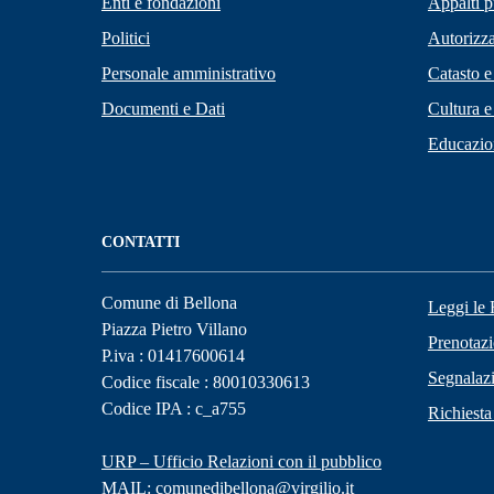
Enti e fondazioni
Appalti p
Politici
Autorizza
Personale amministrativo
Catasto e
Documenti e Dati
Cultura e
Educazio
CONTATTI
Comune di Bellona
Leggi le
Piazza Pietro Villano
Prenotaz
P.iva : 01417600614
Segnalazi
Codice fiscale : 80010330613
Codice IPA : c_a755
Richiesta
URP – Ufficio Relazioni con il pubblico
MAIL:
comunedibellona@virgilio.it