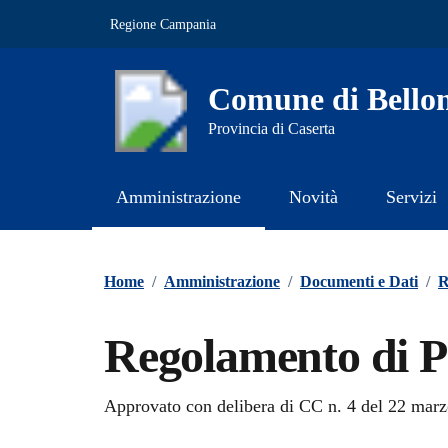
Vai ai contenuti
Vai al footer
Regione Campania
Comune di Bello
Provincia di Caserta
Amministrazione
Novità
Servizi
Contenuti in evidenza
Home
/
Amministrazione
/
Documenti e Dati
/
R
Regolamento di Pr
Dettagli del documento
Approvato con delibera di CC n. 4 del 22 mar