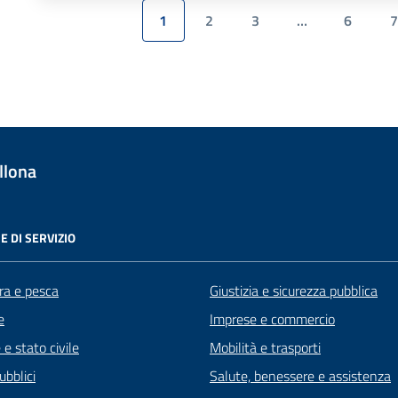
1
2
3
…
6
7
llona
E DI SERVIZIO
ra e pesca
Giustizia e sicurezza pubblica
e
Imprese e commercio
e stato civile
Mobilità e trasporti
ubblici
Salute, benessere e assistenza