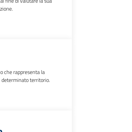
al fine di valutare la sua
uzione.
o che rappresenta la
n determinato territorio.
e