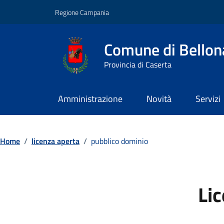
Vai ai contenuti
Vai al footer
Regione Campania
Comune di Bellon
Provincia di Caserta
Amministrazione
Novità
Servizi
Contenuti in evidenza
Home
/
licenza aperta
/
pubblico dominio
Li