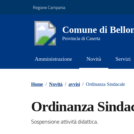
Vai ai contenuti
Vai al footer
Regione Campania
Comune di Bello
Provincia di Caserta
Amministrazione
Novità
Servizi
Contenuti in evidenza
Home
/
Novità
/
avvisi
/
Ordinanza Sindacale
Ordinanza Sindac
Dettagli della notizi
Sospensione attività didattica.