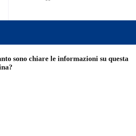
nto sono chiare le informazioni su questa
ina?
a 5 stelle su 5
a 4 stelle su 5
a 3 stelle su 5
a 2 stelle su 5
a 1 stelle su 5