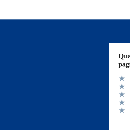
Qua
pag
Valut
Valut
Valut
Valut
Valut